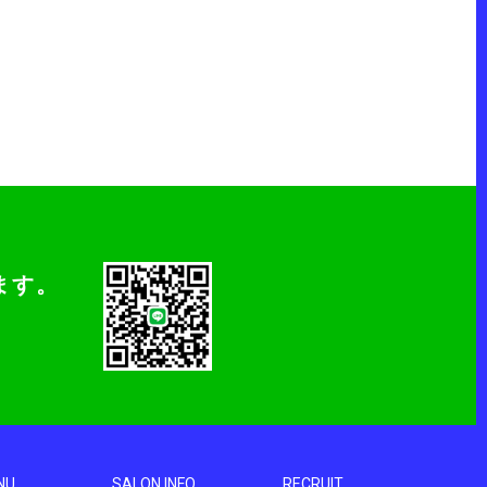
ます。
NU
SALON INFO
RECRUIT