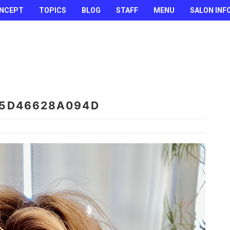
NCEPT
TOPICS
BLOG
STAFF
MENU
SALON INF
-5D46628A094D