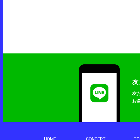
友
友
お
HOME
CONCEPT
TO